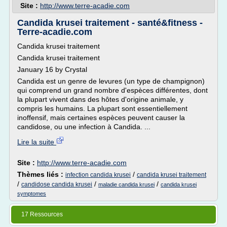
Site :
http://www.terre-acadie.com
Candida krusei traitement - santé&fitness -
Terre-acadie.com
Candida krusei traitement
Candida krusei traitement
January 16 by Crystal
Candida est un genre de levures (un type de champignon)
qui comprend un grand nombre d'espèces différentes, dont
la plupart vivent dans des hôtes d'origine animale, y
compris les humains. La plupart sont essentiellement
inoffensif, mais certaines espèces peuvent causer la
candidose, ou une infection à Candida. ...
Lire la suite
Site :
http://www.terre-acadie.com
Thèmes liés :
/
infection candida krusei
candida krusei traitement
/
/
/
candidose candida krusei
maladie candida krusei
candida krusei
symptomes
17 Ressources