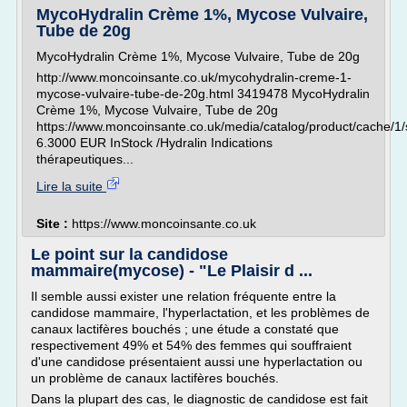
MycoHydralin Crème 1%, Mycose Vulvaire,
Tube de 20g
MycoHydralin Crème 1%, Mycose Vulvaire, Tube de 20g
http://www.moncoinsante.co.uk/mycohydralin-creme-1-
mycose-vulvaire-tube-de-20g.html 3419478 MycoHydralin
Crème 1%, Mycose Vulvaire, Tube de 20g
https://www.moncoinsante.co.uk/media/catalog/product/cach
6.3000 EUR InStock /Hydralin Indications
thérapeutiques...
Lire la suite
Site :
https://www.moncoinsante.co.uk
Le point sur la candidose
mammaire(mycose) - "Le Plaisir d ...
Il semble aussi exister une relation fréquente entre la
candidose mammaire, l'hyperlactation, et les problèmes de
canaux lactifères bouchés ; une étude a constaté que
respectivement 49% et 54% des femmes qui souffraient
d'une candidose présentaient aussi une hyperlactation ou
un problème de canaux lactifères bouchés.
Dans la plupart des cas, le diagnostic de candidose est fait