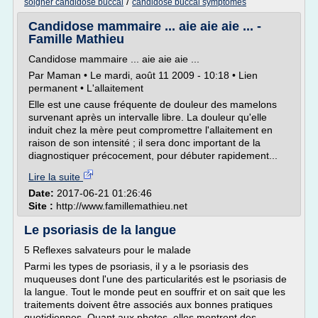
/
soigner candidose buccal
candidose buccal symptomes
Candidose mammaire ... aie aie aie ... -
Famille Mathieu
Candidose mammaire ... aie aie aie ...
Par Maman • Le mardi, août 11 2009 - 10:18 • Lien
permanent • L'allaitement
Elle est une cause fréquente de douleur des mamelons
survenant après un intervalle libre. La douleur qu'elle
induit chez la mère peut compromettre l'allaitement en
raison de son intensité ; il sera donc important de la
diagnostiquer précocement, pour débuter rapidement...
Lire la suite
Date:
2017-06-21 01:26:46
Site :
http://www.famillemathieu.net
Le psoriasis de la langue
5 Reflexes salvateurs pour le malade
Parmi les types de psoriasis, il y a le psoriasis des
muqueuses dont l'une des particularités est le psoriasis de
la langue. Tout le monde peut en souffrir et on sait que les
traitements doivent être associés aux bonnes pratiques
quotidiennes. Quant aux photos, elles montrent des