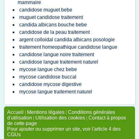
mammaire
candidose muguet bebe
muguet candidose traitement
candida albicans bouche bebe
candidose de la peau traitement
argent colloidal candida albicans posologie
traitement homeopathique candidose langue
candidose langue noire traitement
candidose langue traitement naturel
mycose langue chez bebe
mycose candidose buccal
candidose mycose digestive
mycose langue traitement naturel
Accueil
|
Mentions légales
|
Conditions générales
d'utilisation
|
Utilisation des cookies
|
Contact à propos
de cette page
Pour ajouter ou supprimer un site, voir l'article 4 des
CGUs