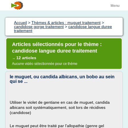
Menu
Accueil
>
Thèmes & articles : muguet traitement
>
candidose gorge traitement
>
candidose langue duree
traitement
Articles sélectionnés pour le thème :
candidose langue duree traitement
12 articles
→
Aucune vidéo sélectionnée pour ce thème
le muguet, ou candida albicans, un bobo au sein
qui se ...
Utiliser le violet de gentiane en cas de muguet, candida
albicans soit systématiquement, soit lors de récidives
(candidose)
Le muguet peut être traité par l'allopathie (genre gel