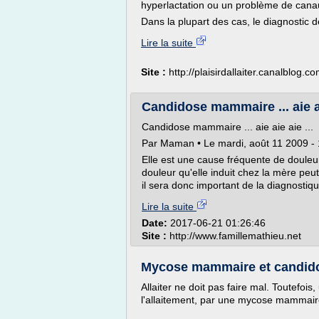
hyperlactation ou un problème de canau
Dans la plupart des cas, le diagnostic d
Lire la suite
Site :
http://plaisirdallaiter.canalblog.c
Candidose mammaire ... aie ai
Candidose mammaire ... aie aie aie ...
Par Maman • Le mardi, août 11 2009 - 1
Elle est une cause fréquente de douleu
douleur qu'elle induit chez la mère peut
il sera donc important de la diagnosti
Lire la suite
Date:
2017-06-21 01:26:46
Site :
http://www.famillemathieu.net
Mycose mammaire et candidos
Allaiter ne doit pas faire mal. Toutefoi
l'allaitement, par une mycose mammair