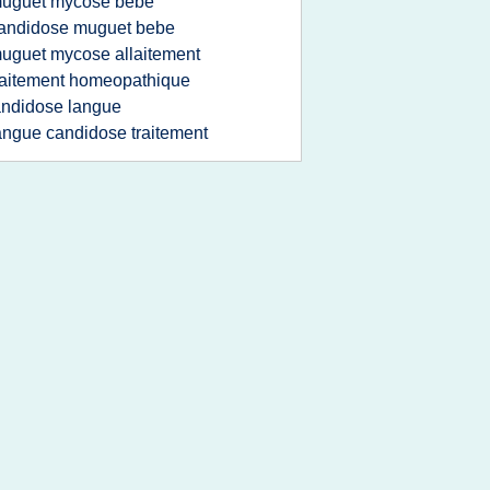
uguet mycose bebe
andidose muguet bebe
uguet mycose allaitement
raitement homeopathique
ndidose langue
angue candidose traitement