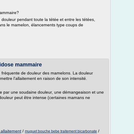
mammaire?
douleur pendant toute la tétée et entre les tétées,
 dans le mamelon, élancements type coups de
ndidose mammaire
fréquente de douleur des mamelons. La douleur
ettre l'allaitement en raison de son intensité.
e par une soudaine douleur, une démangeaison et une
a douleur peut être intense (certaines mamans ne
allaitement
/
/
muguet bouche bebe traitement bicarbonate