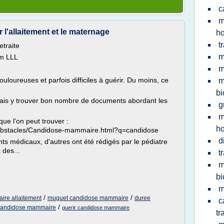
c
m
l'allaitement et le maternage
h
t
etraite
m
um LLL
m
oureuses et parfois difficiles à guérir. Du moins, ce
m
bi
urrais y trouver bon nombre de documents abordant les
g
m
que l'on peut trouver :
h
s-obstacles/Candidose-mammaire.html?q=candidose
d
ts médicaux, d'autres ont été rédigés par le pédiatre
des...
t
m
bi
m
/
/
ire allaitement
muguet candidose mammaire
duree
c
/
 candidose mammaire
guerir candidose mammaire
tr