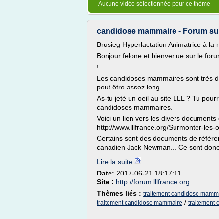
Aucune vidéo sélectionnée pour ce thème
candidose mammaire - Forum sur 
Brusieg Hyperlactation Animatrice à la r
Bonjour felone et bienvenue sur le for
!
Les candidoses mammaires sont très doul
peut être assez long.
As-tu jeté un oeil au site LLL ? Tu po
candidoses mammaires.
Voici un lien vers les divers documents 
http://www.lllfrance.org/Surmonter-le
Certains sont des documents de référen
canadien Jack Newman... Ce sont donc 
Lire la suite
Date:
2017-06-21 18:17:11
Site :
http://forum.lllfrance.org
Thèmes liés :
traitement candidose mamma
/
traitement candidose mammaire
traitement