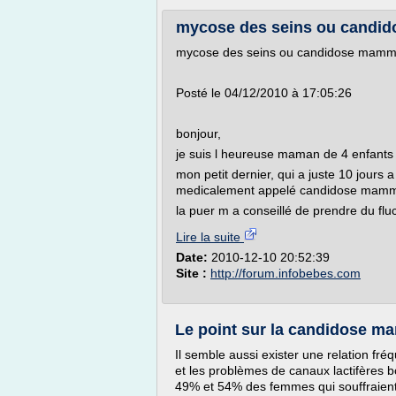
mycose des seins ou candido
mycose des seins ou candidose mammai
Posté le 04/12/2010 à 17:05:26
bonjour,
je suis l heureuse maman de 4 enfants que 
mon petit dernier, qui a juste 10 jour
medicalement appelé candidose mammai
la puer m a conseillé de prendre du fluc
Lire la suite
Date:
2010-12-10 20:52:39
Site :
http://forum.infobebes.com
Le point sur la candidose mam
Il semble aussi exister une relation fr
et les problèmes de canaux lactifères 
49% et 54% des femmes qui souffraient