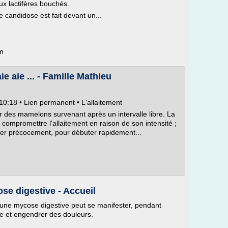
x lactifères bouchés.
e candidose est fait devant un...
om
e aie ... - Famille Mathieu
0:18 • Lien permanent • L'allaitement
r des mamelons survenant après un intervalle libre. La
 compromettre l'allaitement en raison de son intensité ;
quer précocement, pour débuter rapidement...
e digestive - Accueil
s, une mycose digestive peut se manifester, pendant
e et engendrer des douleurs.