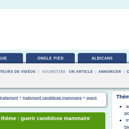
GUE
ONGLE PIED
ALBICANS
TEURS DE VIDÉOS
| SOUMETTRE :
UN ARTICLE
|
ANNONCER
|
Thèm
traitement
>
traitement candidose mammaire
>
guerir
a
po
le thème : guerir candidose mammaire
m
bi