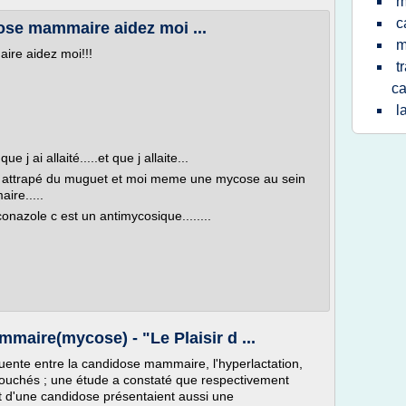
m
c
se mammaire aidez moi ...
m
re aidez moi!!!
t
ca
l
j ai allaité.....et que j allaite...
s a attrapé du muguet et moi meme une mycose au sein
re.....
onazole c est un antimycosique........
maire(mycose) - "Le Plaisir d ...
équente entre la candidose mammaire, l'hyperlactation,
bouchés ; une étude a constaté que respectivement
 d'une candidose présentaient aussi une