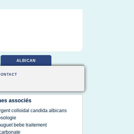
ALBICAN
CONTACT
es associés
rgent colloidal candida albicans
sologie
uguet bebe traitement
carbonate