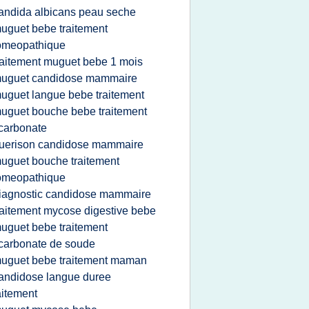
andida albicans peau seche
uguet bebe traitement
omeopathique
raitement muguet bebe 1 mois
uguet candidose mammaire
uguet langue bebe traitement
uguet bouche bebe traitement
carbonate
uerison candidose mammaire
uguet bouche traitement
omeopathique
iagnostic candidose mammaire
raitement mycose digestive bebe
uguet bebe traitement
carbonate de soude
uguet bebe traitement maman
andidose langue duree
aitement